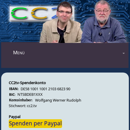
Mastodon
Menü
Blog
Audiosendungen
CC2tv-Spendenkonto
Videosendungen
DE58 1001 1001 2103 6823 90
Forum
NTSBDEB1XXX
Wolfgang Werner Rudolph
Impressum
Stichwort: cc2.tv
Datenschutz
Paypal
Spenden per Paypal
Gästebuch