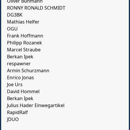
Oliver Buhmann
RONNY RONALD SCHMIDT
DG3BK
Mathias Helfer
OGU
Frank Hoffmann
Philipp Rozanek
Marcel Straube
Berkan Ipek
respawner
Armin Schurzmann
Enrico Jonas
Joe Urs
David Hommel
Berkan Ipek
Julius Hader Einwegartikel
RapidRalf
JDUO