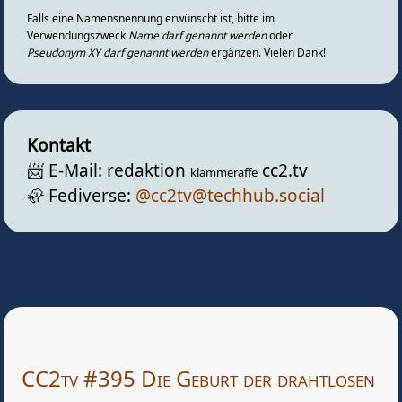
Falls eine Namensnennung erwünscht ist, bitte im
Verwendungszweck
Name darf genannt werden
oder
Pseudonym XY darf genannt werden
ergänzen. Vielen Dank!
Kontakt
📨️ E-Mail: redaktion
cc2.tv
klammeraffe
🦣️ Fediverse:
@cc2tv@techhub.social
CC2tv #395 Die Geburt der drahtlosen