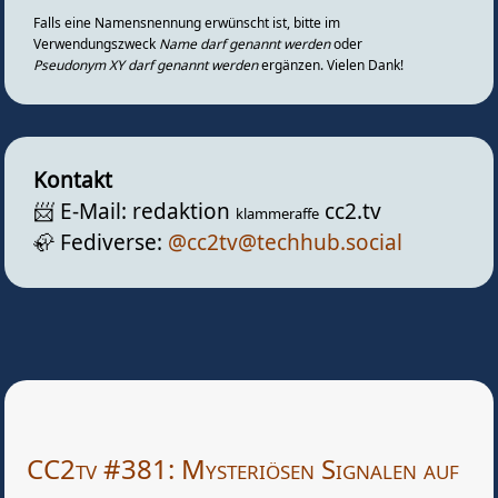
Falls eine Namensnennung erwünscht ist, bitte im
Verwendungszweck
Name darf genannt werden
oder
Pseudonym XY darf genannt werden
ergänzen. Vielen Dank!
Kontakt
📨️ E-Mail: redaktion
cc2.tv
klammeraffe
🦣️ Fediverse:
@cc2tv@techhub.social
CC2tv #381: Mysteriösen Signalen auf