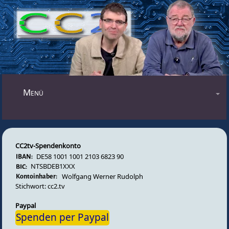
Mastodon
Menü
Blog
Audiosendungen
CC2tv-Spendenkonto
Videosendungen
DE58 1001 1001 2103 6823 90
Forum
NTSBDEB1XXX
Wolfgang Werner Rudolph
Impressum
Stichwort: cc2.tv
Datenschutz
Paypal
Spenden per Paypal
Gästebuch