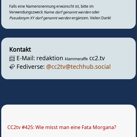
Falls eine Namensnennung erwünscht ist, bitte im
Verwendungszweck
Name darf genannt werden
oder
Pseudonym XY darf genannt werden
ergänzen. Vielen Dank!
Kontakt
📨️ E-Mail: redaktion
cc2.tv
klammeraffe
🦣️ Fediverse:
@cc2tv@techhub.social
CC2tv #425: Wie misst man eine Fata Morgana?