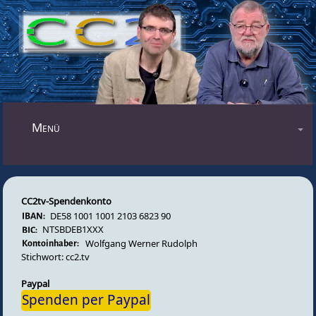
Mastodon
Menü
Blog
Audiosendungen
CC2tv-Spendenkonto
Videosendungen
DE58 1001 1001 2103 6823 90
Forum
NTSBDEB1XXX
Wolfgang Werner Rudolph
Impressum
Stichwort: cc2.tv
Datenschutz
Paypal
Spenden per Paypal
Gästebuch