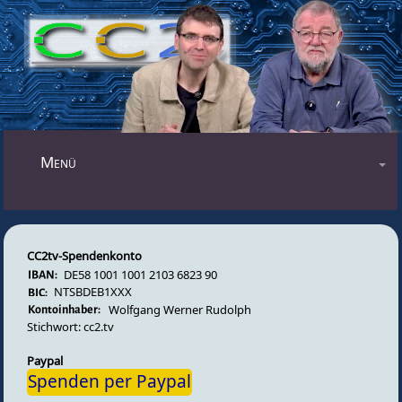
Mastodon
Menü
Blog
Audiosendungen
CC2tv-Spendenkonto
Videosendungen
DE58 1001 1001 2103 6823 90
Forum
NTSBDEB1XXX
Wolfgang Werner Rudolph
Impressum
Stichwort: cc2.tv
Datenschutz
Paypal
Spenden per Paypal
Gästebuch