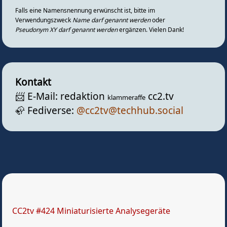
Falls eine Namensnennung erwünscht ist, bitte im
Verwendungszweck
Name darf genannt werden
oder
Pseudonym XY darf genannt werden
ergänzen. Vielen Dank!
Kontakt
📨️ E-Mail: redaktion
cc2.tv
klammeraffe
🦣️ Fediverse:
@cc2tv@techhub.social
CC2tv #424 Miniaturisierte Analysegeräte