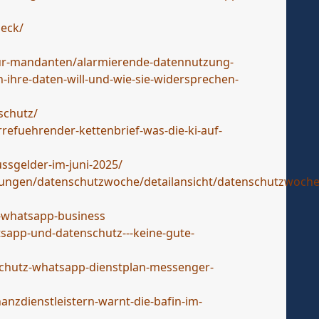
eck/
fur-mandanten/alarmierende-datennutzung-
hre-daten-will-und-wie-sie-widersprechen-
schutz/
rrefuehrender-kettenbrief-was-die-ki-auf-
ssgelder-im-juni-2025/
ichungen/datenschutzwoche/detailansicht/datenschutzwoche
o-whatsapp-business
sapp-und-datenschutz---keine-gute-
schutz-whatsapp-dienstplan-messenger-
nzdienstleistern-warnt-die-bafin-im-