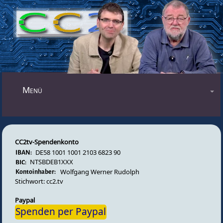
Mastodon
Menü
Blog
Audiosendungen
CC2tv-Spendenkonto
Videosendungen
DE58 1001 1001 2103 6823 90
Forum
NTSBDEB1XXX
Wolfgang Werner Rudolph
Impressum
Stichwort: cc2.tv
Datenschutz
Paypal
Spenden per Paypal
Gästebuch