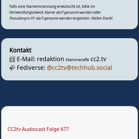
Falls eine Namensnennung erwünscht ist, bitte im
Verwendungszweck
Name darf genannt werden
oder
Pseudonym XY darf genannt werden
ergänzen. Vielen Dank!
Kontakt
📨️ E-Mail: redaktion
cc2.tv
klammeraffe
🦣️ Fediverse:
@cc2tv@techhub.social
CC2tv Audiocast Folge 677