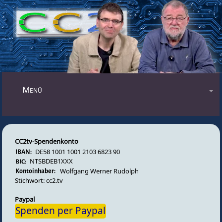
Mastodon
Menü
Blog
Audiosendungen
CC2tv-Spendenkonto
Videosendungen
DE58 1001 1001 2103 6823 90
Forum
NTSBDEB1XXX
Wolfgang Werner Rudolph
Impressum
Stichwort: cc2.tv
Datenschutz
Paypal
Spenden per Paypal
Gästebuch