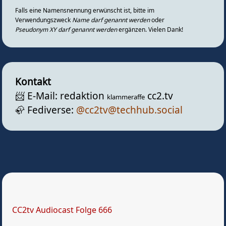
Falls eine Namensnennung erwünscht ist, bitte im
Verwendungszweck
Name darf genannt werden
oder
Pseudonym XY darf genannt werden
ergänzen. Vielen Dank!
Kontakt
📨️ E-Mail: redaktion
cc2.tv
klammeraffe
🦣️ Fediverse:
@cc2tv@techhub.social
CC2tv Audiocast Folge 666