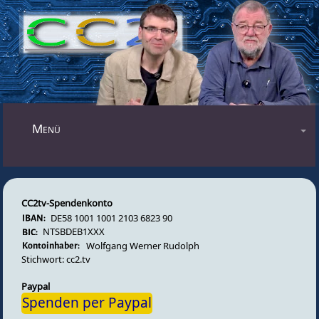
Mastodon
Menü
Blog
Audiosendungen
CC2tv-Spendenkonto
Videosendungen
DE58 1001 1001 2103 6823 90
Forum
NTSBDEB1XXX
Wolfgang Werner Rudolph
Impressum
Stichwort: cc2.tv
Datenschutz
Paypal
Spenden per Paypal
Gästebuch