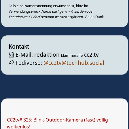
Falls eine Namensnennung erwünscht ist, bitte im
Verwendungszweck
Name darf genannt werden
oder
Pseudonym XY darf genannt werden
ergänzen. Vielen Dank!
Kontakt
📨️ E-Mail: redaktion
cc2.tv
klammeraffe
🦣️ Fediverse:
@cc2tv@techhub.social
CC2tv# 325: Blink-Outdoor-Kamera (fast) völlig
wolkenlos!