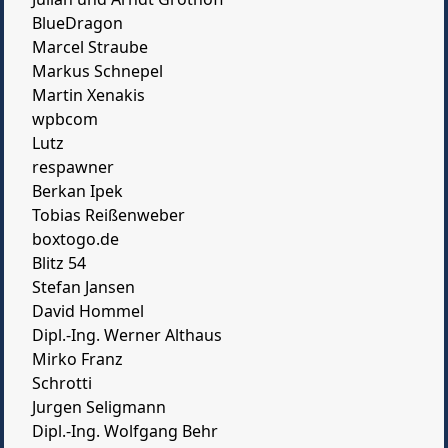
Julian und Arndt Grothoff
BlueDragon
Marcel Straube
Markus Schnepel
Martin Xenakis
wpbcom
Lutz
respawner
Berkan Ipek
Tobias Reißenweber
boxtogo.de
Blitz 54
Stefan Jansen
David Hommel
Dipl.-Ing. Werner Althaus
Mirko Franz
Schrotti
Jurgen Seligmann
Dipl.-Ing. Wolfgang Behr