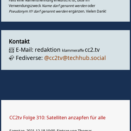
Falls eine Namensnennung erwünscht ist, bitte im
Gästebuch
Verwendungszweck
Name darf genannt werden
oder
Pseudonym XY darf genannt werden
ergänzen. Vielen Dank!
Kontakt
📨️ E-Mail: redaktion
cc2.tv
klammeraffe
🦣️ Fediverse:
@cc2tv@techhub.social
CC2tv Folge 310: Satelliten anzapfen für alle
Samstag, 2021-12-18 10:00, Eintrag von Thomas