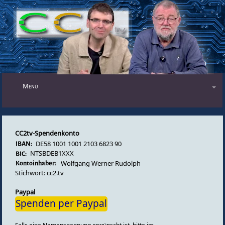
Menü
Blog
Audiosendungen
CC2tv-Spendenkonto
DE58 1001 1001 2103 6823 90
Videosendungen
NTSBDEB1XXX
Wolfgang Werner Rudolph
Forum
Stichwort: cc2.tv
Impressum
Paypal
Spenden per Paypal
Datenschutz