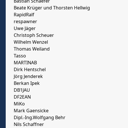
Bastian Schaefer
Beate Krüger und Thorsten Hellwig
RapidRalf
respawner
Uwe Jäger
Christoph Scheuer
Wilhelm Wenzel
Thomas Weiland
Tasso
MARTINAB
Dirk Hentschel
Jörg Jenderek
Berkan Ipek
DB1JAU
DF2EAN
MiKo
Mark Gaensicke
Dipl.-Ing.Wolfgang Behr
Nils Schaffner