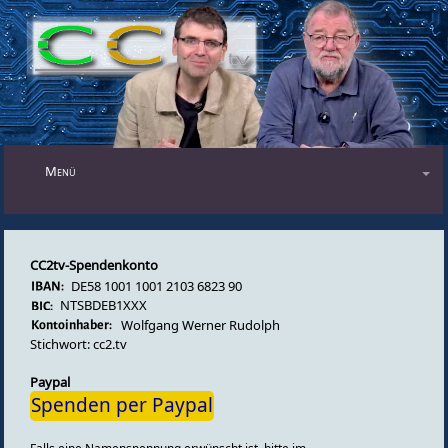
Menü
Blog
Audiosendungen
CC2tv-Spendenkonto
DE58 1001 1001 2103 6823 90
Videosendungen
NTSBDEB1XXX
Wolfgang Werner Rudolph
Forum
Stichwort: cc2.tv
Impressum
Paypal
Spenden per Paypal
Datenschutz