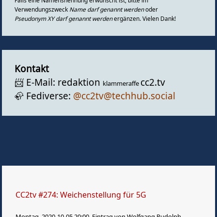
Falls eine Namensnennung erwünscht ist, bitte im
Gästebuch
Verwendungszweck
Name darf genannt werden
oder
Pseudonym XY darf genannt werden
ergänzen. Vielen Dank!
Kontakt
📨️ E-Mail: redaktion
cc2.tv
klammeraffe
🦣️ Fediverse:
@cc2tv@techhub.social
CC2tv #274: Weichenstellung für 5G
Montag, 2020-10-05 20:00, Eintrag von Wolfgang Rudolph