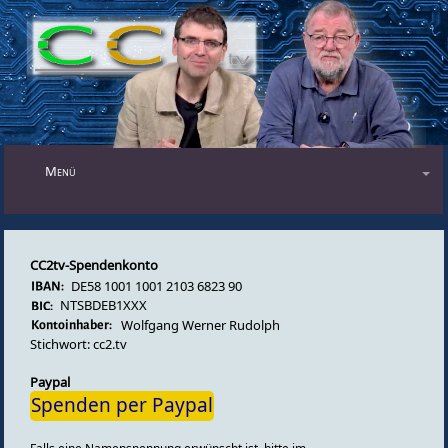
Menü
Blog
Audiosendungen
CC2tv-Spendenkonto
DE58 1001 1001 2103 6823 90
Videosendungen
NTSBDEB1XXX
Wolfgang Werner Rudolph
Forum
Stichwort: cc2.tv
Impressum
Paypal
Spenden per Paypal
Datenschutz