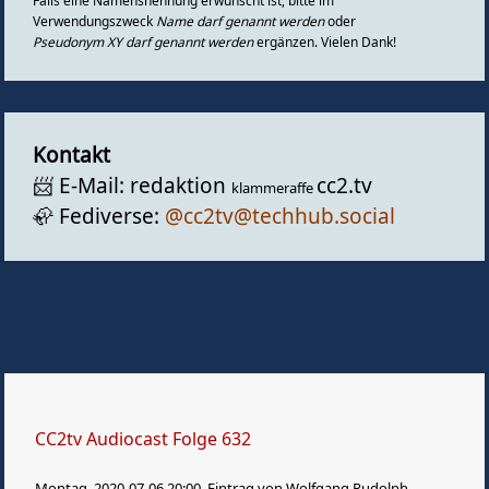
Falls eine Namensnennung erwünscht ist, bitte im
Gästebuch
Verwendungszweck
Name darf genannt werden
oder
Pseudonym XY darf genannt werden
ergänzen. Vielen Dank!
Kontakt
📨️ E-Mail: redaktion
cc2.tv
klammeraffe
🦣️ Fediverse:
@cc2tv@techhub.social
CC2tv Audiocast Folge 632
Montag, 2020-07-06 20:00, Eintrag von Wolfgang Rudolph