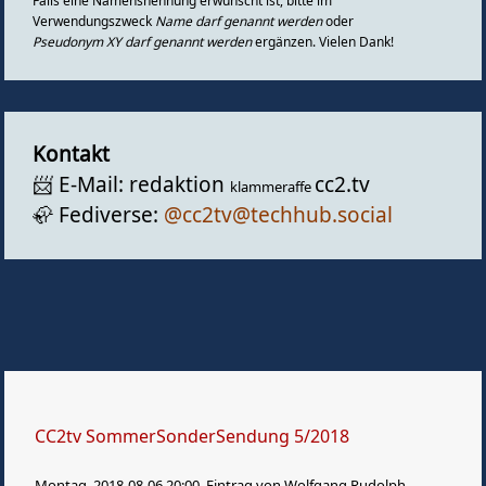
Falls eine Namensnennung erwünscht ist, bitte im
Gästebuch
Verwendungszweck
Name darf genannt werden
oder
Pseudonym XY darf genannt werden
ergänzen. Vielen Dank!
Kontakt
📨️ E-Mail: redaktion
cc2.tv
klammeraffe
🦣️ Fediverse:
@cc2tv@techhub.social
CC2tv SommerSonderSendung 5/2018
Montag, 2018-08-06 20:00, Eintrag von Wolfgang Rudolph